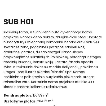
SUB H01
Klasikinių formų ir tūrio vieno buto gyvenamojo namo
projektas. Namas vieno aukšto, daugiašlaičiu stogu. Pastate
numatyti trys miegamieji kambariai, bendra erdvi virtuvės
svetainės zona, pagalbinės patalpos: sandėliukas,
drabužinė, garažas, du san.mazgai. Namo sienos
projektuojamos silikatinių mūro blokelių, perdanga ir stogas
medinių laikančių konstrukcijų. Pastato fasado apdaila -
šviesus truktūrinis tinkas su medžio dailylenčių pakalimais.
Stogas -profiliuotos skardos "classic" tipo. Namas
apšiltinimas polistireninio putplasčio plokštėmis, stogas
mineraline vata. Kartotinio namo projektas atitinka A++
klasės namams keliamus reikalavimus.
2
Bendras plotas:
155.59 m
2
Užstatymo plotas:
204.12 m